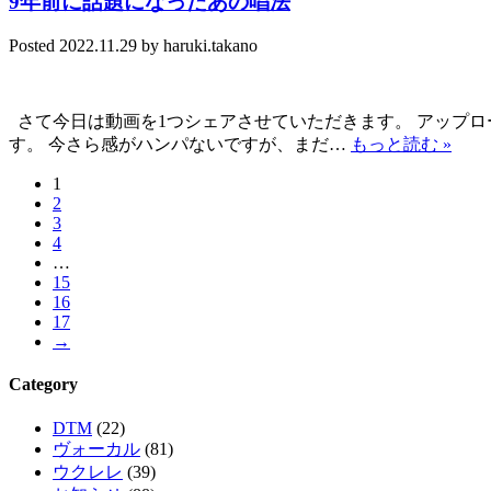
9年前に話題になったあの唱法
Posted
2022.11.29
by
haruki.takano
さて今日は動画を1つシェアさせていただきます。 アップロ
す。 今さら感がハンパないですが、まだ…
もっと読む »
1
2
3
4
…
15
16
17
→
Category
DTM
(22)
ヴォーカル
(81)
ウクレレ
(39)