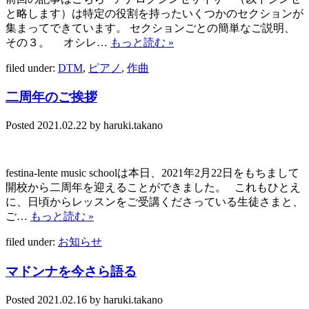
と略します）は特定の役割を持ったいくつかのセクションが
集まってできています。 セクションごとの簡単なご説明、
その３。 オシレ…
もっと読む »
filed under:
DTM
,
ピアノ
,
作曲
二周年のご挨拶
Posted
2021.02.22
by
haruki.takano
festina-lente music schoolは本日、2021年2月22日をもちまして
開校から二周年を迎えることができました。 これもひとえ
に、日頃からレッスンをご受講くださっている生徒さまと、
ご…
もっと読む »
filed under:
お知らせ
マドンナを今さら語る
Posted
2021.02.16
by
haruki.takano