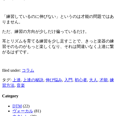
「練習しているのに伸びない」というのは才能の問題ではあ
りません。
ただ、練習の方向が少しだけ偏っているだけ。
耳とリズムを育てる練習を少し足すことで、きっと楽器の練
習そのものがもっと楽しくなり、それは間違いなく上達に繋
がるはずです。
filed under:
コラム
タグ:
上達
,
上達の秘訣
,
伸び悩み
,
入門
,
初心者
,
大人
,
才能
,
練
習方法
,
音楽
Category
DTM
(22)
ヴォーカル
(81)