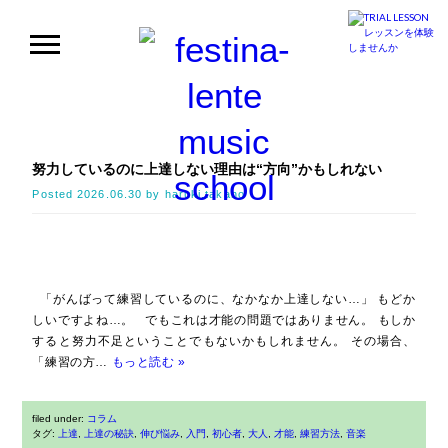
努力しているのに上達しない理由は“方向”かもしれない
Posted
2026.06.30
by
haruki.takano
「がんばって練習しているのに、なかなか上達しない…」 もどか
しいですよね…。 でもこれは才能の問題ではありません。 もしか
すると努力不足ということでもないかもしれません。 その場合、
「練習の方…
もっと読む »
filed under:
コラム
タグ:
上達
,
上達の秘訣
,
伸び悩み
,
入門
,
初心者
,
大人
,
才能
,
練習方法
,
音楽