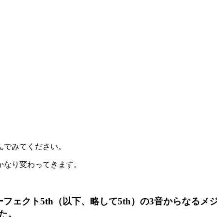
んでみてください。
かなり変わってきます。
ーフェクト
5th
（以下、略して
5th
）の
3
音からなるメ
た。