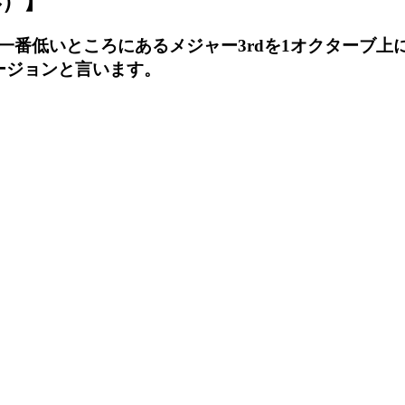
形）】
一番低いところにあるメジャー
3rd
を
1
オクターブ上
ージョンと言います。