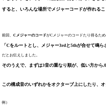
すると、いろんな場所でメジャーコードが作れるこ
前回、
C
メジャーのコード
が
C
メジャーのコードたり得るため
「
C
をルートとし、メジャー
3rd
と
5th
が合せて鳴ら
だとお伝えしました。
そのうえで、まずは
3
音の重なり順が、低い方から
この構成音のいずれかをオクターブ上にしたり、オ
例）