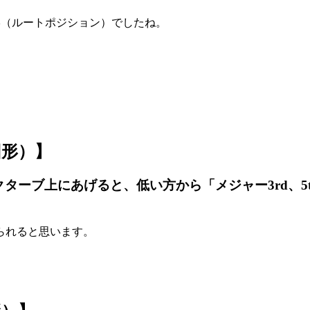
形（ルートポジション）でしたね。
回形）】
クターブ上にあげると、低い方から
「メジャー
3rd
、
5
られると思います。