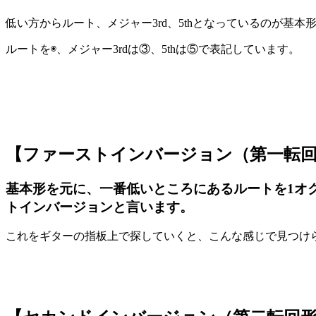
低い方からルート、メジャー
3rd
、
5th
となっているのが基本
ルートを◉、メジャー
3rd
は③、
5th
は⑤で表記しています。
【ファーストインバージョン（第一転
基本形を元に、一番低いところにあるルートを
1
オ
トインバージョンと言います。
これをギターの指板上で探していくと、こんな感じで見つけ