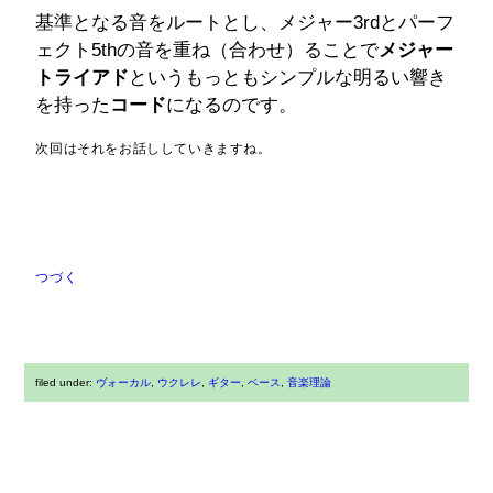
基準となる音をルートとし、メジャー3rdとパーフ
ェクト5thの音を重ね（合わせ）ることで
メジャー
トライアド
というもっともシンプルな明るい響き
を持った
コード
になるのです。
次回はそれをお話ししていきますね。
つづく
filed under:
ヴォーカル
,
ウクレレ
,
ギター
,
ベース
,
音楽理論