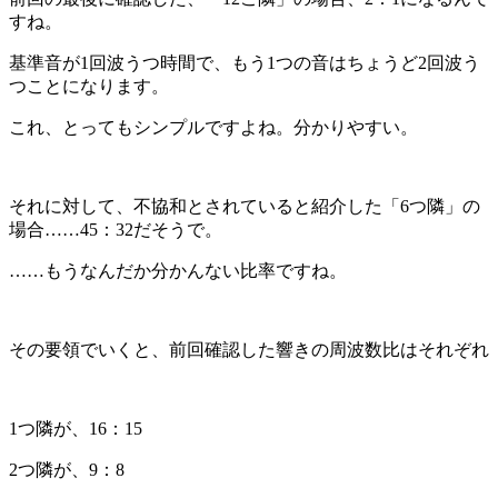
すね。
基準音が
1
回波うつ時間で、もう
1
つの音はちょうど
2
回波う
つことになります。
これ、とってもシンプルですよね。分かりやすい。
それに対して、不協和とされていると紹介した「
6
つ隣」の
場合
……45
：
32
だそうで。
……
もうなんだか分かんない比率ですね。
その要領でいくと、前回確認した響きの周波数比はそれぞれ
1
つ隣が、
16
：
15
2
つ隣が、
9
：
8