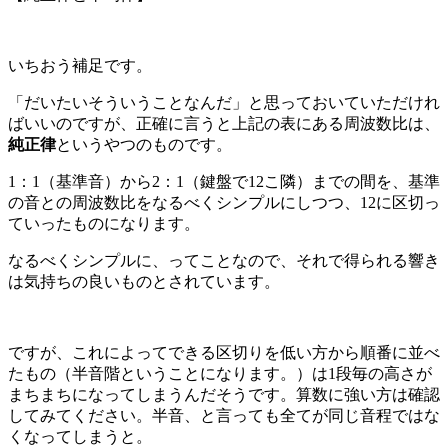
いちおう補足です。
「だいたいそういうことなんだ」と思っておいていただけれ
ばいいのですが、正確に言うと上記の表にある周波数比は、
純正律
というやつのものです。
1
：
1
（基準音）から
2
：
1
（鍵盤で
12
こ隣）までの間を、基準
の音との周波数比をなるべくシンプルにしつつ、
12
に区切っ
ていったものになります。
なるべくシンプルに、ってことなので、それで得られる響き
は気持ちの良いものとされています。
ですが、これによってできる区切りを低い方から順番に並べ
たもの（半音階ということになります。）は
1
段毎の高さが
まちまちになってしまうんだそうです。算数に強い方は確認
してみてください。半音、と言っても全てが同じ音程ではな
くなってしまうと。