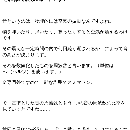
音というのは、物理的には空気の振動なんですよね。
物を叩いたり、弾いたり、擦ったりすると空気が震えるわけ
です。
その震えが一定時間の内で何回繰り返されるか、によって音
の高さが決まります。
それを数値化したものを周波数と言います。（単位は
Hz
（ヘルツ）を使います。）
※
専門外ですので、雑な説明でスミマセン。
で、基準とした音の周波数ともう
1
つの音の周波数の比率を
見ていくとですね
……
。
前回の最後に確認した、「
12
こ隣」の場合、
2
：
1
になるんで