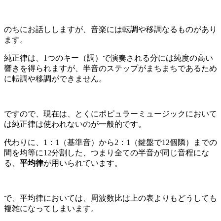
のちにお話ししますが、音楽には転調や移調なるものがあり
ます。
純正律は、
1
つのキー（調）で演奏される分には純度の高い
響きを得られますが、半音のステップがまちまちであるため
に転調や移調ができません。
ですので、現在は、とくにポピュラーミュージックにおいて
は純正律は使われないのが一般的です。
代わりに、
1
：
1
（基準音）から
2
：
1
（鍵盤で
12
個隣）までの
間を均等に
12
分割した、つまり全ての半音が同じ音程にな
る、
平均律
が用いられています。
で、平均律においては、周波数比は上の表よりもどうしても
複雑になってしまいます。