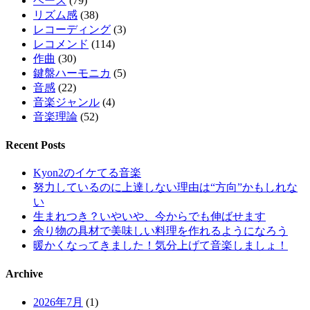
ベース
(79)
リズム感
(38)
レコーディング
(3)
レコメンド
(114)
作曲
(30)
鍵盤ハーモニカ
(5)
音感
(22)
音楽ジャンル
(4)
音楽理論
(52)
Recent Posts
Kyon2のイケてる音楽
努力しているのに上達しない理由は“方向”かもしれな
い
生まれつき？いやいや、今からでも伸ばせます
余り物の具材で美味しい料理を作れるようになろう
暖かくなってきました！気分上げて音楽しましょ！
Archive
2026年7月
(1)