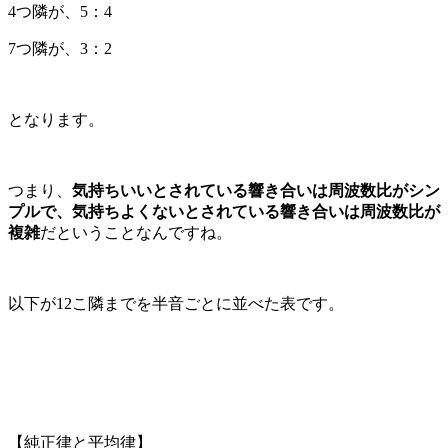
4
つ隣が、
5
：
4
7
つ隣が、
3
：
2
となります。
つまり、
気持ちいいとされている響き合いは周波数比がシン
プルで、気持ちよくないとされている響き合いは周波数比が
複雑
だということなんですね。
以下が
12
こ隣までを半音ごとに並べた表です。
【純正律と平均律】