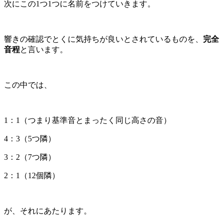
次にこの
1
つ
1
つに名前をつけていきます。
響きの確認でとくに気持ちが良いとされているものを、
完全
音程
と言います。
この中では、
1
：
1
（つまり基準音とまったく同じ高さの音）
4
：
3
（
5
つ隣）
3
：
2
（
7
つ隣）
2
：
1
（
12
個隣）
が、それにあたります。