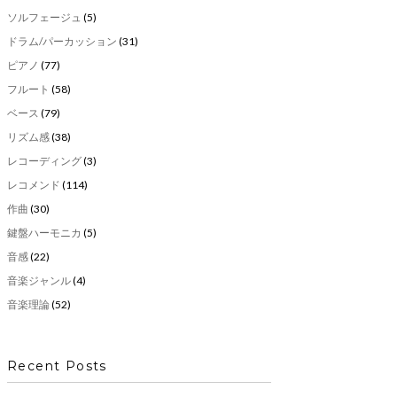
ソルフェージュ
(5)
ドラム/パーカッション
(31)
ピアノ
(77)
フルート
(58)
ベース
(79)
リズム感
(38)
レコーディング
(3)
レコメンド
(114)
作曲
(30)
鍵盤ハーモニカ
(5)
音感
(22)
音楽ジャンル
(4)
音楽理論
(52)
Recent Posts