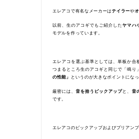
エレアコで有名なメーカーは
テイラー
や
以前、生のアコギでもご紹介した
ヤマハ
モデルを作っています。
エレアコを選ぶ基準としては、単板か合
つまるところ生のアコギと同じで「鳴り
の性能」
というのが大きなポイントにな
厳密には、
音を拾うピックアップ
と、
音
です。
エレアコのピックアップおよびプリアン