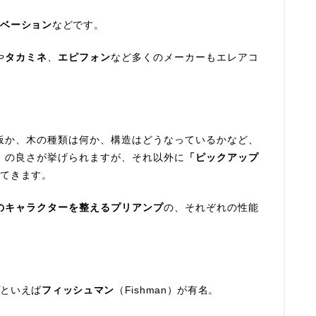
オベーション
などです。
や
タカミネ
、
エピフォン
など多くのメーカーもエレアコ
板か、木の種類は何か、構造はどうなっているかなど、
」の良さが挙げられますが、それ以外に
「ピックアップ
ってきます。
のキャラクターを整えるプリアンプ
の、それぞれの性能
プといえば
フィッシュマン
（Fishman）が有名。