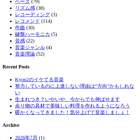
ベース
(79)
リズム感
(38)
レコーディング
(3)
レコメンド
(114)
作曲
(30)
鍵盤ハーモニカ
(5)
音感
(22)
音楽ジャンル
(4)
音楽理論
(52)
Recent Posts
Kyon2のイケてる音楽
努力しているのに上達しない理由は“方向”かもしれな
い
生まれつき？いやいや、今からでも伸ばせます
余り物の具材で美味しい料理を作れるようになろう
暖かくなってきました！気分上げて音楽しましょ！
Archive
2026年7月
(1)