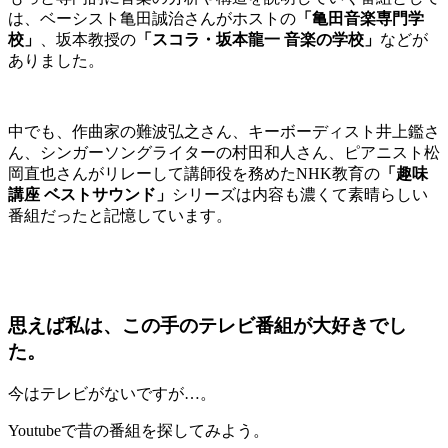
は、ベーシスト亀田誠治さんがホストの
「亀田音楽専門学
校」
、坂本教授の
「スコラ・坂本龍一 音楽の学校」
などが
ありました。
中でも、作曲家の難波弘之さん、キーボーディスト井上鑑さ
ん、シンガーソングライターの村田和人さん、ピアニスト松
岡直也さんがリレーして講師役を務めた
NHK
教育の
「趣味
講座 ベストサウンド」
シリーズは内容も濃くて素晴らしい
番組だったと記憶しています。
思えば私は、この手のテレビ番組が大好きでし
た。
今はテレビがないですが
…
。
Youtube
で昔の番組を探してみよう。