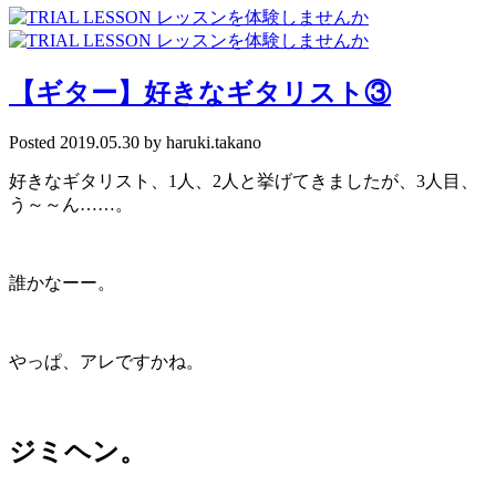
【ギター】好きなギタリスト③
Posted
2019.05.30
by
haruki.takano
好きなギタリスト、
1
人、
2
人と挙げてきましたが、
3
人目、
う～～ん
……
。
誰かなーー。
やっぱ、アレですかね。
ジミヘン。