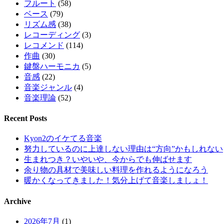
フルート
(58)
ベース
(79)
リズム感
(38)
レコーディング
(3)
レコメンド
(114)
作曲
(30)
鍵盤ハーモニカ
(5)
音感
(22)
音楽ジャンル
(4)
音楽理論
(52)
Recent Posts
Kyon2のイケてる音楽
努力しているのに上達しない理由は“方向”かもしれない
生まれつき？いやいや、今からでも伸ばせます
余り物の具材で美味しい料理を作れるようになろう
暖かくなってきました！気分上げて音楽しましょ！
Archive
2026年7月
(1)