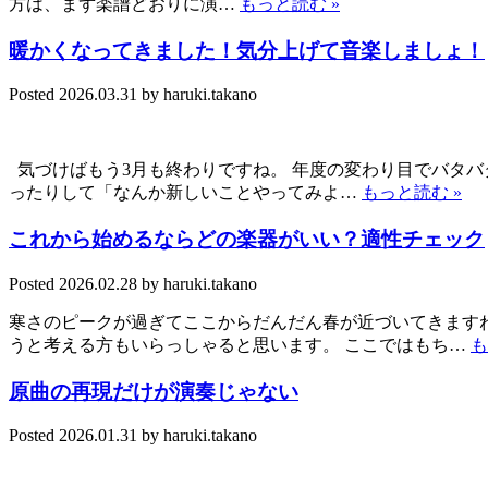
方は、まず楽譜どおりに演…
もっと読む »
暖かくなってきました！気分上げて音楽しましょ！
Posted
2026.03.31
by
haruki.takano
気づけばもう3月も終わりですね。 年度の変わり目でバタバ
ったりして「なんか新しいことやってみよ…
もっと読む »
これから始めるならどの楽器がいい？適性チェック
Posted
2026.02.28
by
haruki.takano
寒さのピークが過ぎてここからだんだん春が近づいてきますね
うと考える方もいらっしゃると思います。 ここではもち…
も
原曲の再現だけが演奏じゃない
Posted
2026.01.31
by
haruki.takano