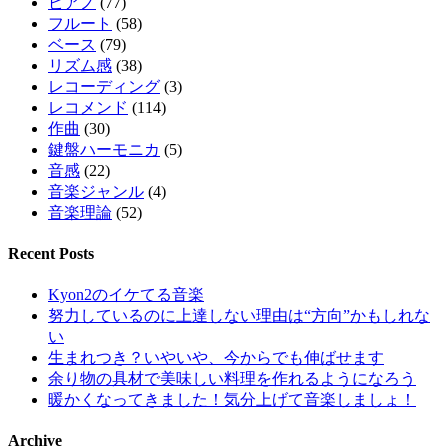
ピアノ
(77)
フルート
(58)
ベース
(79)
リズム感
(38)
レコーディング
(3)
レコメンド
(114)
作曲
(30)
鍵盤ハーモニカ
(5)
音感
(22)
音楽ジャンル
(4)
音楽理論
(52)
Recent Posts
Kyon2のイケてる音楽
努力しているのに上達しない理由は“方向”かもしれな
い
生まれつき？いやいや、今からでも伸ばせます
余り物の具材で美味しい料理を作れるようになろう
暖かくなってきました！気分上げて音楽しましょ！
Archive