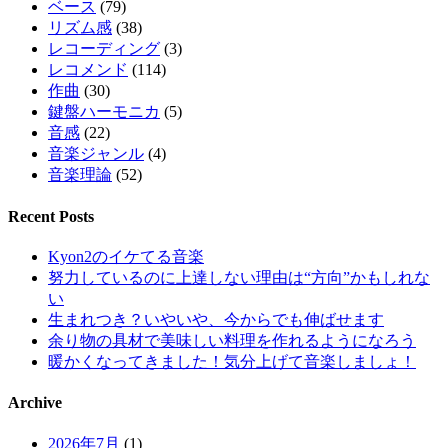
ベース
(79)
リズム感
(38)
レコーディング
(3)
レコメンド
(114)
作曲
(30)
鍵盤ハーモニカ
(5)
音感
(22)
音楽ジャンル
(4)
音楽理論
(52)
Recent Posts
Kyon2のイケてる音楽
努力しているのに上達しない理由は“方向”かもしれな
い
生まれつき？いやいや、今からでも伸ばせます
余り物の具材で美味しい料理を作れるようになろう
暖かくなってきました！気分上げて音楽しましょ！
Archive
2026年7月
(1)